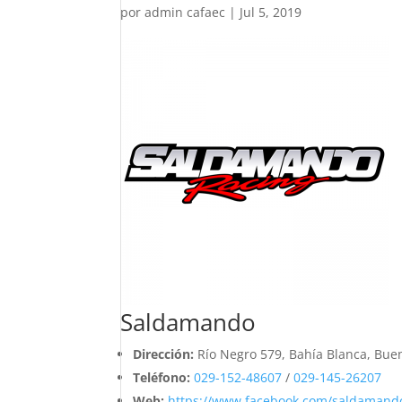
por
admin cafaec
|
Jul 5, 2019
Saldamando
Dirección:
Río Negro 579, Bahía Blanca, Bue
Teléfono:
029-152-48607
/
029-145-26207
Web:
https://www.facebook.com/saldamand