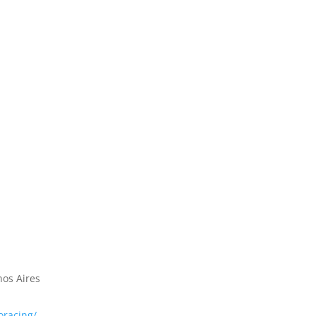
nos Aires
oracing/