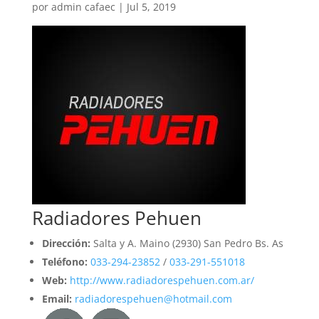
por
admin cafaec
|
Jul 5, 2019
Radiadores Pehuen
Dirección:
Salta y A. Maino (2930) San Pedro Bs. As
Teléfono:
033-294-23852
/
033-291-551018
Web:
http://www.radiadorespehuen.com.ar/
Email:
radiadorespehuen@hotmail.com