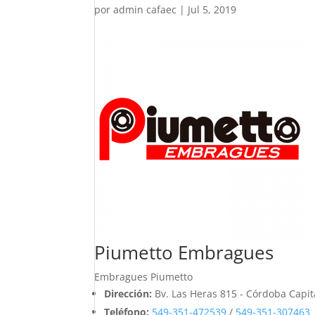
por
admin cafaec
|
Jul 5, 2019
Piumetto Embragues
Embragues Piumetto
Dirección:
Bv. Las Heras 815 - Córdoba Capit
Teléfono:
549-351-472539
/
549-351-307463