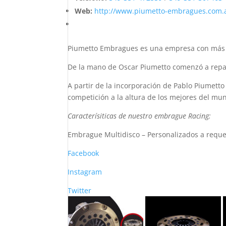
Web:
http://www.piumetto-embragues.com.
Piumetto Embragues es una empresa con más 
De la mano de Oscar Piumetto comenzó a repara
A partir de la incorporación de Pablo Piumet
competición a la altura de los mejores del mun
Caracterísiticas de nuestro embrague Racing:
Embrague Multidisco – Personalizados a requeri
Facebook
Instagram
Twitter