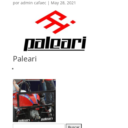
por
admin cafaec
|
May 28, 2021
Paleari
Buscar: