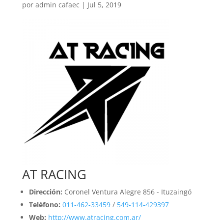
por
admin cafaec
|
Jul 5, 2019
AT RACING
Dirección:
Coronel Ventura Alegre 856 - Ituzaingó
Teléfono:
011-462-33459
/
549-114-429397
Web:
http://www.atracing.com.ar/